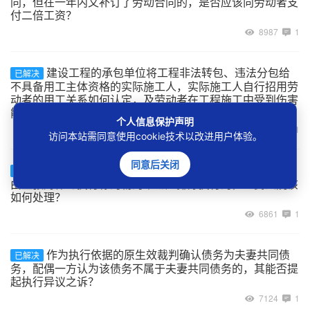
同，但在一年内又补订了劳动合同的，是否应该向劳动者支
付二倍工资？
8987
1
建设工程的承包单位将工程非法转包、违法分包给
已解决
不具备用工主体资格的实际施工人，实际施工人自行招用劳
动者的用工关系如何认定，及劳动者在工程施工中受到伤害
能否主张劳动关系项下的权利？
个人信息保护声明
7021
1
访问本站需同意使用cookie技术以改进用户体验。
同意后关闭
案外人以其与被执行人为合资、合作开发房地产为
已解决
由主张对作为执行标的物的不动产排除执行的，人民法院该
如何处理？
6861
1
作为执行依据的原生效裁判确认债务为夫妻共同债
已解决
务，配偶一方认为该债务不属于夫妻共同债务的，其能否提
起执行异议之诉？
7124
1