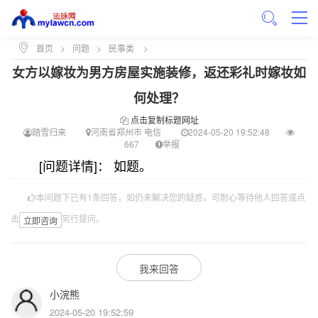
首页
>
问题
>
民事类
>
女方以嫁妆为男方房屋实施装修，返还彩礼时嫁妆如
何处理？
点击复制标题网址
踏雪归来
河南省郑州市 电信
2024-05-20 19:52:48
667
举报
[问题详情]： 如题。
本问题下已有1条回答，如仍未解决您的疑惑，可耐心等待他人回答或点
击
另行提问。
立即咨询
我来回答
小浣熊
2024-05-20 19:52:59