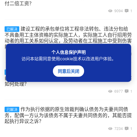
付二倍工资？
9094
1
建设工程的承包单位将工程非法转包、违法分包给
已解决
不具备用工主体资格的实际施工人，实际施工人自行招用劳
动者的用工关系如何认定，及劳动者在工程施工中受到伤害
能否主张劳动关系项下的权利？
个人信息保护声明
7141
1
访问本站需同意使用cookie技术以改进用户体验。
案外人以其与被执行人为合资、合作开发房地产为
同意后关闭
已解决
由主张对作为执行标的物的不动产排除执行的，人民法院该
如何处理？
6977
1
作为执行依据的原生效裁判确认债务为夫妻共同债
已解决
务，配偶一方认为该债务不属于夫妻共同债务的，其能否提
起执行异议之诉？
7234
1