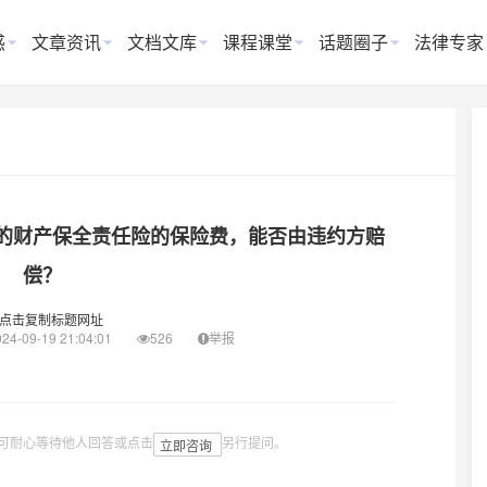
惑
文章资讯
文档文库
课程课堂
话题圈子
法律专家
的财产保全责任险的保险费，能否由违约方赔
偿？
点击复制标题网址
24-09-19 21:04:01
526
举报
可耐心等待他人回答或点击
另行提问。
立即咨询