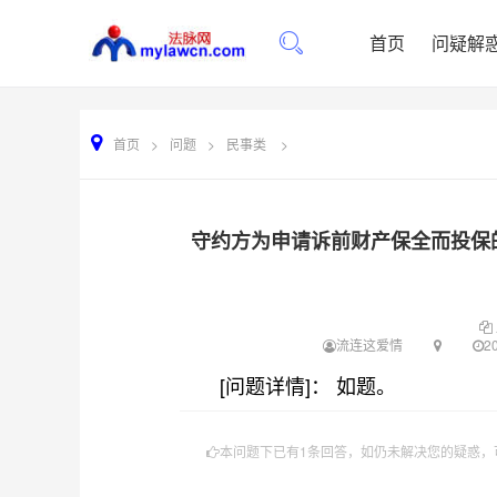
首页
问疑解
首页
>
问题
>
民事类
>
守约方为申请诉前财产保全而投保
流连这爱情
20
[问题详情]： 如题。
本问题下已有1条回答，如仍未解决您的疑惑，