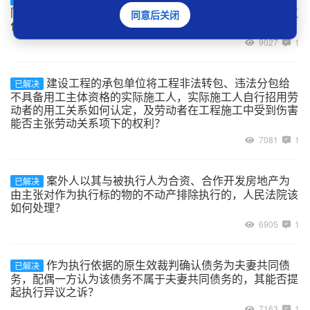
同，但在一年内又补订了劳动合同的，是否应该向劳动者支
同意后关闭
付二倍工资？
9027
1
建设工程的承包单位将工程非法转包、违法分包给
已解决
不具备用工主体资格的实际施工人，实际施工人自行招用劳
动者的用工关系如何认定，及劳动者在工程施工中受到伤害
能否主张劳动关系项下的权利？
7081
1
案外人以其与被执行人为合资、合作开发房地产为
已解决
由主张对作为执行标的物的不动产排除执行的，人民法院该
如何处理？
6905
1
作为执行依据的原生效裁判确认债务为夫妻共同债
已解决
务，配偶一方认为该债务不属于夫妻共同债务的，其能否提
起执行异议之诉？
7163
1