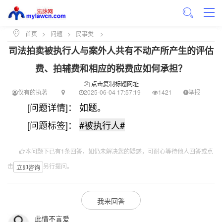
首页
>
问题
>
民事类
>
司法拍卖被执行人与案外人共有不动产所产生的评估
费、拍辅费和相应的税费应如何承担？
点击复制标题网址
仅有的执著
2025-06-04 17:57:19
1421
举报
[问题详情]： 如题。
[问题标签]：
#被执行人#
本问题下已有1条回答，如仍未解决您的疑惑，可耐心等待他人回答或点
击
另行提问。
立即咨询
我来回答
此情不言爱