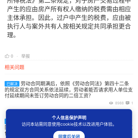
所得税法》第二条规定，对于房产交易过程中
产生的应由房产所有权人缴纳的税费需由相应
主体承担。因此，过户中产生的税费，应由被
执行人与案外共有人按相关规定共同承担更合
理。
0
举报
相关问题
劳动合同期满后，依照《劳动合同法》第四十二条
已解决
的规定双方合同关系依法延续，劳动者能否请求用人单位支
付延续期间未签订劳动合同的二倍工资？
8988
1
个人信息保护声明
用人单位超过一个月未与劳动者订立书面劳动合
已解决
访问本站需同意使用cookie技术以改进用户体验。
同，但在一年内又补订了劳动合同的，是否应该向劳动者支
付二倍工资？
同意后关闭