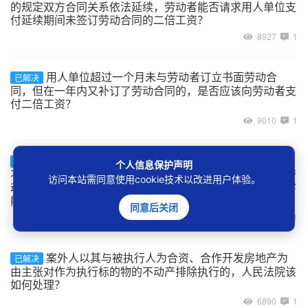
的规定双方合同关系依法延续，劳动者能否请求用人单位支
付延续期间未签订劳动合同的二倍工资？
8927
1
用人单位超过一个月未与劳动者订立书面劳动合
已解决
同，但在一年内又补订了劳动合同的，是否应该向劳动者支
付二倍工资？
9010
1
建设工程的承包单位将工程非法转包、违法分包给
已解决
个人信息保护声明
不具备用工主体资格的实际施工人，实际施工人自行招用劳
访问本站需同意使用cookie技术以改进用户体验。
动者的用工关系如何认定，及劳动者在工程施工中受到伤害
能否主张劳动关系项下的权利？
同意后关闭
7059
1
案外人以其与被执行人为合资、合作开发房地产为
已解决
由主张对作为执行标的物的不动产排除执行的，人民法院该
如何处理？
6890
1