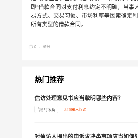
即“借款合同对支付利息约定不明确，当事
易方式、交易习惯、市场利率等因素确定利
所有类型的借款合同。
0
举报
热门推荐
信访处理意见书应当载明哪些内容？
22696人阅读
行政类
对信访人提出的申诉求决类事项应当如何