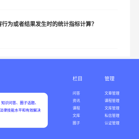
害行为或者结果发生时的统计指标计算？
栏目
管理
问答
文章管理
资讯
课程管理
知识问答、圈子话题、
课程
文库管理
用法律技能水平和有效解决
文库
私信管理
圈子
认证管理