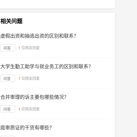
相关问题
虚假出资和抽逃出资的区别和联系？
1
位网友回复
问答
大学生勤工助学与就业务工的区别和联系？
1
位网友回复
问答
合并审理的诉主要包哪些情况？
1
位网友回复
问答
庭审质证的干货有哪些？