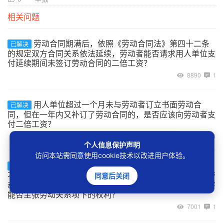
相关问题
劳动合同期满后，依照《劳动合同法》第四十二条
已解决
的规定双方合同关系依法延续，劳动者能否请求用人单位支
付延续期间未签订劳动合同的二倍工资？
8890
1
用人单位超过一个月未与劳动者订立书面劳动合
已解决
同，但在一年内又补订了劳动合同的，是否应该向劳动者支
付二倍工资？
8979
1
个人信息保护声明
访问本站需同意使用cookie技术以改进用户体验。
建设工程的承包单位将工程非法转包、违法分包给
已解决
不具备用工主体资格的实际施工人，实际施工人自行招用劳
同意后关闭
动者的用工关系如何认定，及劳动者在工程施工中受到伤害
能否主张劳动关系项下的权利？
7001
1