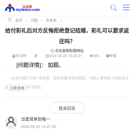
首页
>
问题
>
民事类
>
给付彩礼后对方反悔拒绝登记结婚，彩礼可以要求返
还吗？
点击复制标题网址
杀马特
2024-05-20 19:46:21
583
举报
[问题详情]： 如题。
本问题下已有1条回答，如仍未解决您的疑惑，可耐心等待他人回答或点
击
另行提问。
立即咨询
我来回答
当爱简单到唯一
2024-05-20 19:47:35