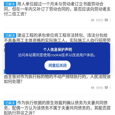
用人单位超过一个月未与劳动者订立书面劳动合
已解决
同，但在一年内又补订了劳动合同的，是否应该向劳动者支
付二倍工资？
8993
1
建设工程的承包单位将工程非法转包、违法分包给
已解决
不具备用工主体资格的实际施工人，实际施工人自行招用劳
动者的用工关系如何认定，及劳动者在工程施工中受到伤害
能否主张劳动关系项下的权利？
个人信息保护声明
访问本站需同意使用cookie技术以改进用户体验。
7027
1
同意后关闭
案外人以其与被执行人为合资、合作开发房地产为
已解决
由主张对作为执行标的物的不动产排除执行的，人民法院该
如何处理？
6866
1
作为执行依据的原生效裁判确认债务为夫妻共同债
已解决
务，配偶一方认为该债务不属于夫妻共同债务的，其能否提
起执行异议之诉？