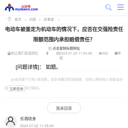
首页
>
问题
>
民事类
>
电动车被鉴定为机动车的情况下，应否在交强险责任
限额范围内承担赔偿责任？
点击复制标题网址
别让我们变成回忆
2024-07-22 11:04:48
542
举
报
[问题详情]： 如题。
本问题下已有1条回答，如仍未解决您的疑惑，可耐心等待他人回答或点
击
另行提问。
立即咨询
我来回答
劣酒绕身
2024-07-22 11:05:00