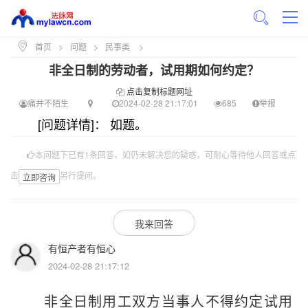
首页
>
问题
>
民事类
>
非全日制的劳动者，试用期如何约定？
点击复制标题网址
痛并不陌生
2024-02-28 21:17:01
685
举报
[问题详情]： 如题。
本问题下已有1条回答，如仍未解决您的疑惑，可耐心等待他人回答或点
击
另行提问。
立即咨询
我来回答
有恒产者有恒心
2024-02-28 21:17:12
非全日制用工双方当事人不得约定试用