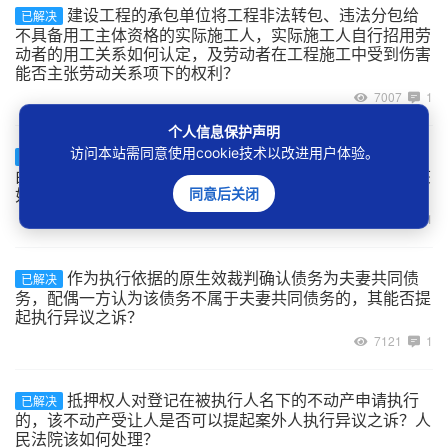
建设工程的承包单位将工程非法转包、违法分包给
已解决
不具备用工主体资格的实际施工人，实际施工人自行招用劳
动者的用工关系如何认定，及劳动者在工程施工中受到伤害
能否主张劳动关系项下的权利？
7007
1
个人信息保护声明
访问本站需同意使用cookie技术以改进用户体验。
案外人以其与被执行人为合资、合作开发房地产为
已解决
由主张对作为执行标的物的不动产排除执行的，人民法院该
如何处理？
同意后关闭
6853
1
作为执行依据的原生效裁判确认债务为夫妻共同债
已解决
务，配偶一方认为该债务不属于夫妻共同债务的，其能否提
起执行异议之诉？
7121
1
抵押权人对登记在被执行人名下的不动产申请执行
已解决
的，该不动产受让人是否可以提起案外人执行异议之诉？人
民法院该如何处理？