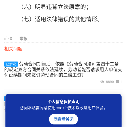
（六）明显违背立法原意的；
（七）适用法律错误的其他情形。
0
举报
相关问题
劳动合同期满后，依照《劳动合同法》第四十二条
已解决
的规定双方合同关系依法延续，劳动者能否请求用人单位支
付延续期间未签订劳动合同的二倍工资？
8890
1
用人单位超过一个月未与劳动者订立书面劳动合
已解决
个人信息保护声明
同，但在一年内又补订了劳动合同的，是否应该向劳动者支
访问本站需同意使用cookie技术以改进用户体验。
付二倍工资？
8980
1
同意后关闭