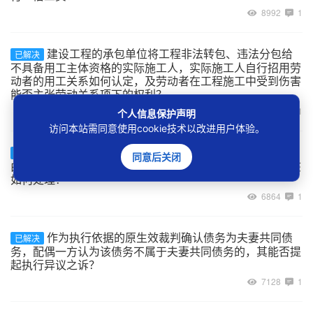
8992
1
建设工程的承包单位将工程非法转包、违法分包给
已解决
不具备用工主体资格的实际施工人，实际施工人自行招用劳
动者的用工关系如何认定，及劳动者在工程施工中受到伤害
能否主张劳动关系项下的权利？
7025
1
个人信息保护声明
访问本站需同意使用cookie技术以改进用户体验。
案外人以其与被执行人为合资、合作开发房地产为
已解决
同意后关闭
由主张对作为执行标的物的不动产排除执行的，人民法院该
如何处理？
6864
1
作为执行依据的原生效裁判确认债务为夫妻共同债
已解决
务，配偶一方认为该债务不属于夫妻共同债务的，其能否提
起执行异议之诉？
7128
1