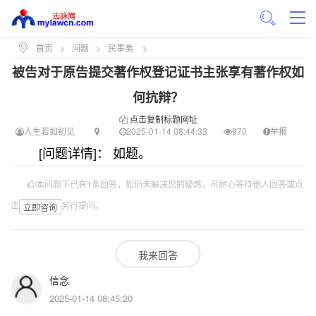
首页
>
问题
>
民事类
>
被告对于原告提交著作权登记证书主张享有著作权如
何抗辩？
点击复制标题网址
人生若如初见
2025-01-14 08:44:33
970
举报
[问题详情]： 如题。
本问题下已有1条回答，如仍未解决您的疑惑，可耐心等待他人回答或点
击
另行提问。
立即咨询
我来回答
信念
2025-01-14 08:45:20