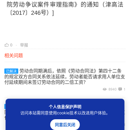
院劳动争议案件审理指南》的通知（津高法
〔2017〕246号）]
0
举报
相关问题
劳动合同期满后，依照《劳动合同法》第四十二条
已解决
的规定双方合同关系依法延续，劳动者能否请求用人单位支
付延续期间未签订劳动合同的二倍工资？
8940
1
用人单位超过一个月未与劳动者订立书面劳动合
已解决
个人信息保护声明
同，但在一年内又补订了劳动合同的，是否应该向劳动者支
访问本站需同意使用cookie技术以改进用户体验。
付二倍工资？
9026
1
同意后关闭