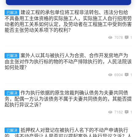
建设工程的承包单位将工程非法转包、违法分包给
已解决
不具备用工主体资格的实际施工人，实际施工人自行招用劳
动者的用工关系如何认定，及劳动者在工程施工中受到伤害
能否主张劳动关系项下的权利？
7078
1
案外人以其与被执行人为合资、合作开发房地产为
已解决
由主张对作为执行标的物的不动产排除执行的，人民法院该
如何处理？
6904
1
作为执行依据的原生效裁判确认债务为夫妻共同债
已解决
务，配偶一方认为该债务不属于夫妻共同债务的，其能否提
起执行异议之诉？
7162
1
抵押权人对登记在被执行人名下的不动产申请执行
已解决
的，该不动产受让人是否可以提起案外人执行异议之诉？人