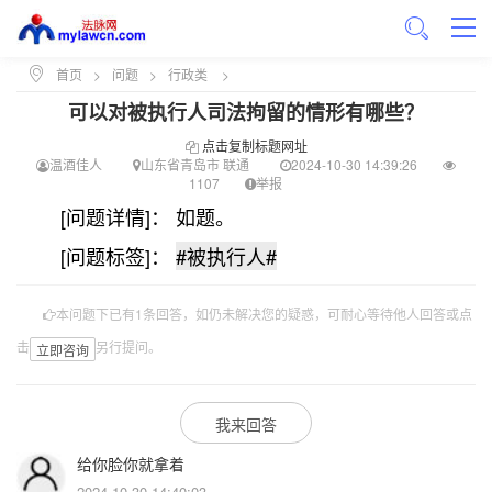
首页
>
问题
>
行政类
>
可以对被执行人司法拘留的情形有哪些？
点击复制标题网址
温酒佳人
山东省青岛市 联通
2024-10-30 14:39:26
1107
举报
[问题详情]： 如题。
[问题标签]：
#被执行人#
本问题下已有1条回答，如仍未解决您的疑惑，可耐心等待他人回答或点
击
另行提问。
立即咨询
我来回答
给你脸你就拿着
2024-10-30 14:40:03