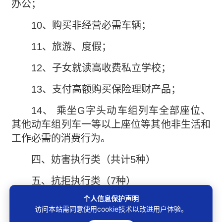
办公；
10、购买非经营必需车辆；
11、旅游、度假；
12、子女就读高收费私立学校；
13、支付高额购买保险理财产品；
14、 乘坐G字头动车组列车全部座位、
其他动车组列车一等以上座位等其他非生活和
工作必需的消费行为。
四、妨害执行类（共计5种）
五、抗拒执行类（7种）
个人信息保护声明
需要补充说明的是，如果被执行人存在上
访问本站需同意使用cookie技术以改进用户体验。
述四、五两大类的情形法院主动作出司法拘