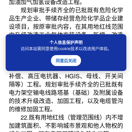
加油加气加氢设备改造工程。
规划审批手续齐全的已批既有危险化学
品生产企业、带储存经营危险化学品企业建
设项目，按原审批内容，在其用地红线范围
内升级改造工业气体充装设备，新增、改造
危险化学品生产、储存设备（不含大型油气
个人信息保护声明
访问本站需同意使用cookie技术以改进用户体验。
储罐）。
21.规划审批手续齐全的已批既有变电站
同意后关闭
范围内设备技术升级、改造（变压器、无功
补偿、高压电抗器、HGIS、母线、开关间
隔等）工程。规划审批手续齐全的已批既有
电力架空输电线路塔基（基础）及附属设备
的技术升级改造、加固工程，以及电缆管沟
的维修加固工程。
22.既有用地红线（管理范围线）内不增
加建筑面积、不影响城市景观和他人物权的