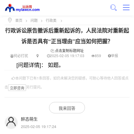
首页
>
问题
>
行政类
>
行政诉讼原告撤诉后重新起诉的，人民法院对重新起
诉是否具有“正当理由”应当如何把握？
点击复制标题网址
何必打扰
2025-02-05 19:17:03
859
举报
[问题详情]： 如题。
本问题下已有1条回答，如仍未解决您的疑惑，可耐心等待他人回答或点
击
另行提问。
立即咨询
我来回答
醉态萌生
2025-02-05 19:17:24