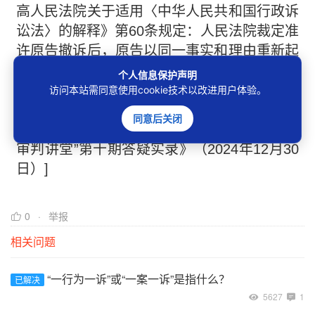
高人民法院关于适用〈中华人民共和国行政诉
讼法〉的解释》第60条规定：人民法院裁定准
许原告撤诉后，原告以同一事实和理由重新起
诉的，人民法院不予立案。准予撤诉的裁定确
个人信息保护声明
有错误，原告申请再审的，人民法院应当通过
访问本站需同意使用cookie技术以改进用户体验。
审判监督程序撤销原准予撤诉的裁定，重新对
同意后关闭
案件进行审理。[来源于《最高人民法院“行政
审判讲堂”第十期答疑实录》（2024年12月30
日）]
0
举报
相关问题
“一行为一诉”或“一案一诉”是指什么？
已解决
5627
1