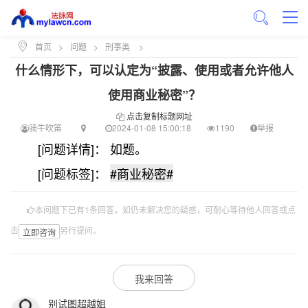
首页
>
问题
>
刑事类
>
什么情形下，可以认定为“披露、使用或者允许他人
使用商业秘密”？
点击复制标题网址
骑牛吹笛
2024-01-08 15:00:18
1190
举报
[问题详情]： 如题。
[问题标签]：
#商业秘密#
本问题下已有1条回答，如仍未解决您的疑惑，可耐心等待他人回答或点
击
另行提问。
立即咨询
我来回答
别试图超越姐