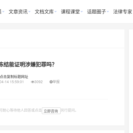
惑
文章资讯
文档文库
课程课堂
话题圈子
法律专家
冻结能证明涉嫌犯罪吗？
点击复制标题网址
04-14 15:59:01
3092
举报
可耐心等待他人回答或点击
另行提问。
立即咨询