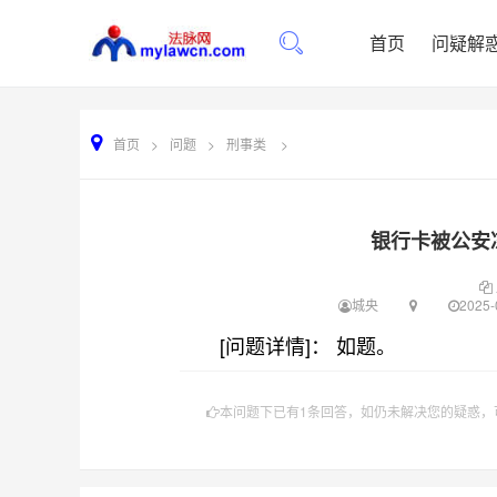
首页
问疑解
首页
>
问题
>
刑事类
>
银行卡被公安
城央
2025-
[问题详情]： 如题。
本问题下已有1条回答，如仍未解决您的疑惑，