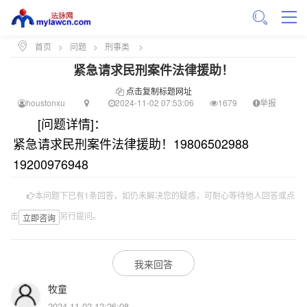
首页
>
问题
>
刑事类
>
紧急请求民刑案件法律援助！
点击复制标题网址
houstonxu
2024-11-02 07:53:06
1679
举报
[问题详情]：
紧急请求民刑案件法律援助！19806502988
19200976948
本问题下已有1条回答，如仍未解决您的疑惑，可耐心等待他人回答或点
击
另行提问。
立即咨询
我来回答
牧童
2024-11-02 12:26:08