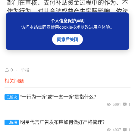
部门在审核、支付补贴资金过程中的作为、不
作为行为，对其合法权益产生实际影响，依法
属于行政诉讼的受案范围。 [来源于《最高人
个人信息保护声明
访问本站需同意使用cookie技术以改进用户体验。
民法院“行政审判讲堂”第十期答疑实录》
（2024年12月30日）]
同意后关闭
0
举报
相关问题
“一行为一诉”或“一案一诉”是指什么？
已解决
5691
1
明星代言广告发布应如何做好严格管理？
已解决
4937
1