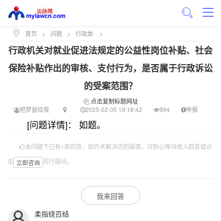
首页
>
问题
>
行政类
>
行政机关对就业促进法规定的公益性岗位补贴、社会
保险补贴作出的审核、支付行为，是否属于行政诉讼
的受案范围？
点击复制标题网址
把梦留给夜
2025-02-05 19:18:42
994
举报
[问题详情]： 如题。
本问题下已有1条回答，如仍未解决您的疑惑，可耐心等待他人回答或点
击
另行提问。
立即咨询
我来回答
柔指绕百结