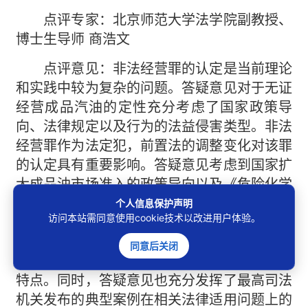
点评专家：北京师范大学法学院副教授、
博士生导师 商浩文
点评意见：非法经营罪的认定是当前理论
和实践中较为复杂的问题。答疑意见对于无证
经营成品汽油的定性充分考虑了国家政策导
向、法律规定以及行为的法益侵害类型。非法
经营罪作为法定犯，前置法的调整变化对该罪
的认定具有重要影响。答疑意见考虑到国家扩
大成品油市场准入的政策导向以及《危险化学
品安全管理条例》的规定、《危险化学品目
个人信息保护声明
访问本站需同意使用cookie技术以改进用户体验。
录》的调整，认定无证经营成品汽油行为侵犯
的是生产安全，而非市场经济秩序，进而将该
同意后关闭
行为定性为危险作业罪，充分考虑了法定犯的
特点。同时，答疑意见也充分发挥了最高司法
机关发布的典型案例在相关法律适用问题上的