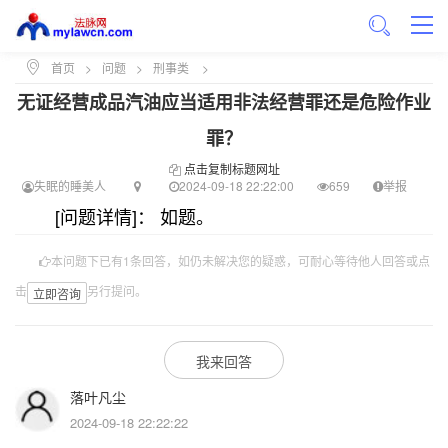
首页
>
问题
>
刑事类
>
无证经营成品汽油应当适用非法经营罪还是危险作业
罪？
点击复制标题网址
失眠的睡美人
2024-09-18 22:22:00
659
举报
[问题详情]： 如题。
本问题下已有1条回答，如仍未解决您的疑惑，可耐心等待他人回答或点
击
另行提问。
立即咨询
我来回答
落叶凡尘
2024-09-18 22:22:22