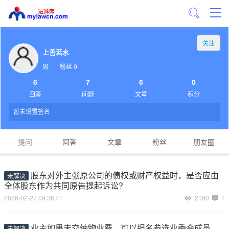
关注
上善若水
男
|
粉丝 0
6
7
6
0
回答
问题
文章
积分
暂未设置签名
提问
回答
文章
粉丝
朋友圈
股东对外主张原公司的债权或财产权益时，是否应由
未解决
全体股东作为共同原告提起诉讼?
2026-02-27 09:38:41
2190
1
业主如果未交纳物业费，可以报名参选业委会成员
未解决