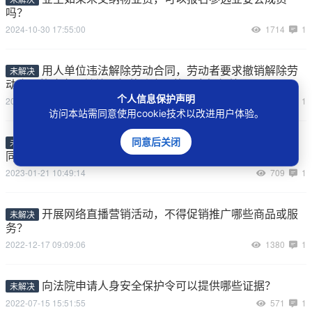
吗？
2024-10-30 17:55:00
1714
1
用人单位违法解除劳动合同，劳动者要求撤销解除劳
未解决
动合同的决定，继续履行劳动合同的，应如何处理？
个人信息保护声明
2024-02-18 12:58:22
626
1
访问本站需同意使用cookie技术以改进用户体验。
劳动者依法请求用人单位与其订立无固定期限劳动合
同意后关闭
未解决
同的，劳动人事仲裁机构或人民法院应如何处理？
2023-01-21 10:49:14
709
1
开展网络直播营销活动，不得促销推广哪些商品或服
未解决
务？
2022-12-17 09:09:06
1380
1
向法院申请人身安全保护令可以提供哪些证据？
未解决
2022-07-15 15:51:55
571
1