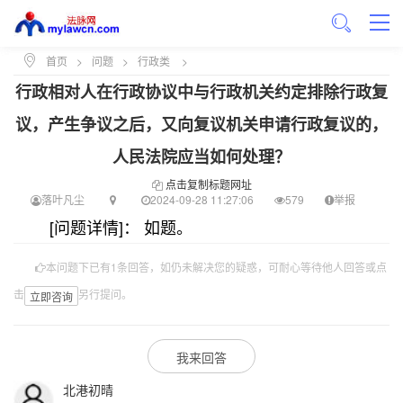
首页
>
问题
>
行政类
>
行政相对人在行政协议中与行政机关约定排除行政复
议，产生争议之后，又向复议机关申请行政复议的，
人民法院应当如何处理？
点击复制标题网址
落叶凡尘
2024-09-28 11:27:06
579
举报
[问题详情]： 如题。
本问题下已有1条回答，如仍未解决您的疑惑，可耐心等待他人回答或点
击
另行提问。
立即咨询
我来回答
北港初晴