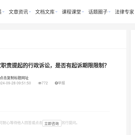
惑
文章资讯
文档文库
课程课堂
话题圈子
法律专家
定职责提起的行政诉讼，是否有起诉期限限制？
点击复制标题网址
24-09-28 09:51:50
772
举报
可耐心等待他人回答或点击
另行提问。
立即咨询