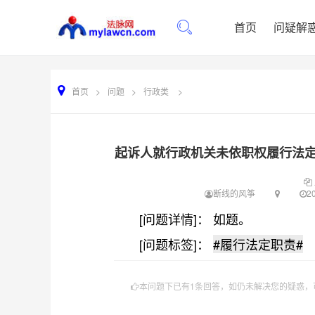
首页
问疑解
首页
>
问题
>
行政类
>
起诉人就行政机关未依职权履行法
断线的风筝
20
[问题详情]： 如题。
[问题标签]：
#履行法定职责#
本问题下已有1条回答，如仍未解决您的疑惑，