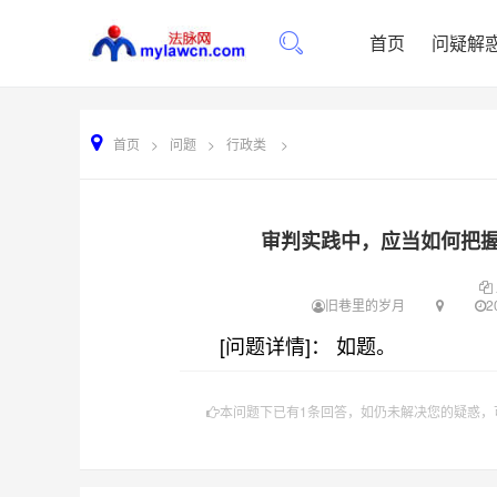
首页
问疑解
首页
>
问题
>
行政类
>
审判实践中，应当如何把
旧巷里的岁月
2
[问题详情]： 如题。
本问题下已有1条回答，如仍未解决您的疑惑，