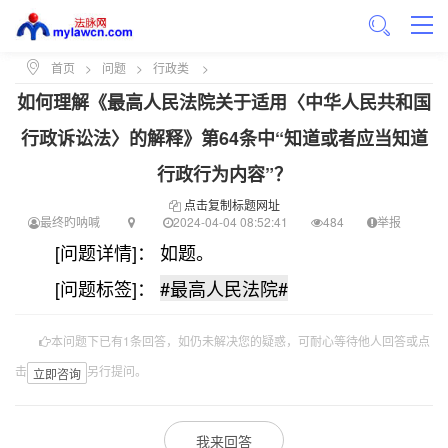
首页
>
问题
>
行政类
>
如何理解《最高人民法院关于适用〈中华人民共和国
行政诉讼法〉的解释》第64条中“知道或者应当知道
行政行为内容”？
点击复制标题网址
最终旳呐喊
2024-04-04 08:52:41
484
举报
[问题详情]： 如题。
[问题标签]：
#最高人民法院#
本问题下已有1条回答，如仍未解决您的疑惑，可耐心等待他人回答或点
击
另行提问。
立即咨询
我来回答