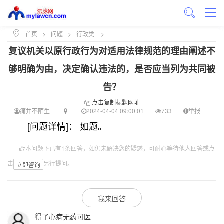
首页
>
问题
>
行政类
>
复议机关以原行政行为对适用法律规范的理由阐述不
够明确为由，决定确认违法的，是否应当列为共同被
告？
点击复制标题网址
痛并不陌生
2024-04-04 09:00:01
733
举报
[问题详情]： 如题。
本问题下已有1条回答，如仍未解决您的疑惑，可耐心等待他人回答或点
击
另行提问。
立即咨询
我来回答
得了心病无药可医