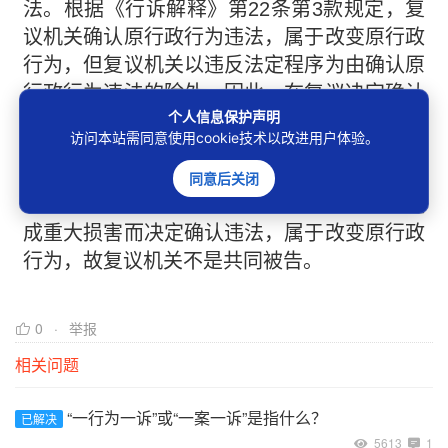
法。根据《行诉解释》第22条第3款规定，复
议机关确认原行政行为违法，属于改变原行政
行为，但复议机关以违反法定程序为由确认原
行政行为违法的除外。因此，在复议决定确认
个人信息保护声明
原行政行为违法的情况下，复议机关是否为共
访问本站需同意使用cookie技术以改进用户体验。
同被告要依据确认违法的理由进行判断。如果
复议机关认为原行政行为适用的依据不合法应
同意后关闭
予撤销但撤销会给国家利益或社会公共利益造
成重大损害而决定确认违法，属于改变原行政
行为，故复议机关不是共同被告。
0
举报
相关问题
“一行为一诉”或“一案一诉”是指什么？
已解决
5613
1