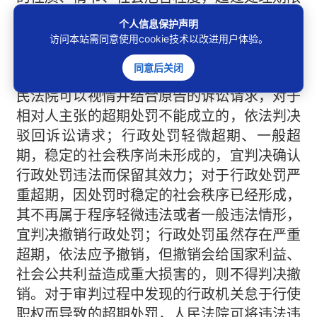
的原因与责任，是否存在第三人，是否影响公
个人信息保护声明
共利益与他人合法权益，相对人是否存在欺
访问本站需同意使用cookie技术以改进用户体验。
骗、贿赂等不正当手段逃避行政处罚或者不配
同意后关闭
合行政机关调查取证等因素进行综合判断。人
民法院可以视情并结合原告的诉讼请求，对于
相对人主张的超期处罚不能成立的，依法判决
驳回诉讼请求；行政处罚轻微超期、一般超
期，稳定的社会秩序尚未形成的，宜判决确认
行政处罚违法而保留其效力；对于行政处罚严
重超期，因处罚时稳定的社会秩序已经形成，
其不再属于程序轻微违法或者一般违法情形，
宜判决撤销行政处罚；行政处罚虽然存在严重
超期，依法应予撤销，但撤销会给国家利益、
社会公共利益造成重大损害的，则不得判决撤
销。对于审判过程中发现的行政机关怠于行使
职权而导致的超期处罚，人民法院可将违法违