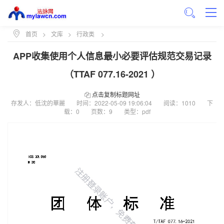
首页
>
文库
>
行政类
>
APP收集使用个人信息最小必要评估规范交易记录
（TTAF 077.16-2021 ）
点击复制标题网址
存发人：低沈的華麗
时间：
2022-05-09 19:06:04
阅读：1010
下
载：0
页数：9
类型：pdf