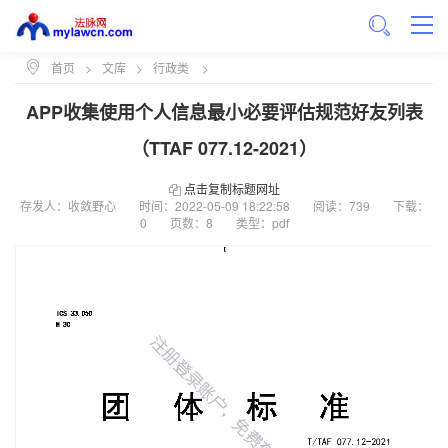
首页
>
文库
>
行政类
>
APP收集使用个人信息最小必要评估规范好友列表
（TTAF 077.12-2021）
点击复制标题网址
存发人：收敛野心
时间：
2022-05-09 18:22:58
阅读：739
下载：
0
页数：8
类型：pdf