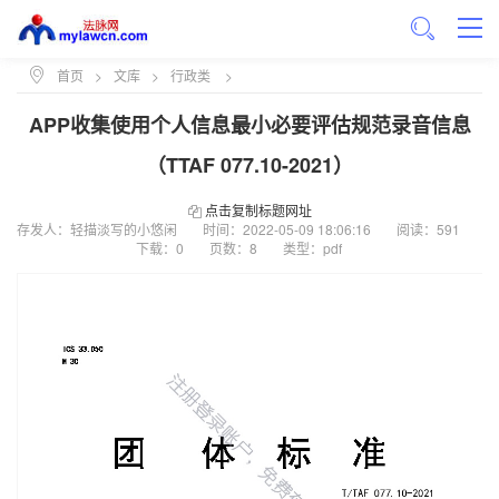
首页
>
文库
>
行政类
>
APP收集使用个人信息最小必要评估规范录音信息
（TTAF 077.10-2021）
点击复制标题网址
存发人：轻描淡写的小悠闲
时间：
2022-05-09 18:06:16
阅读：591
下载：0
页数：8
类型：pdf