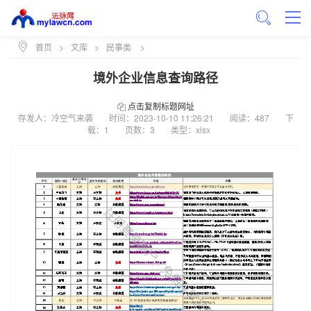
首页
>
文库
>
民事类
>
境外企业信息查询路径
点击复制标题网址
存发人：冷空气来袭
时间：
2023-10-10 11:26:21
阅读：487
下
载：1
页数：3
类型：xlsx