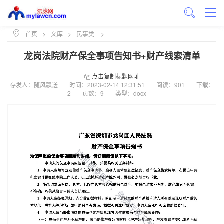
首页
>
文库
>
民事类
>
龙岗法院财产保全事项告知书+财产线索清单
点击复制标题网址
存发人：随风飘送
时间：
2023-02-14 12:31:51
阅读：901
下载：
2
页数：9
类型：docx