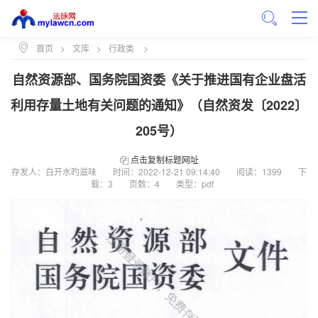
首页
>
文库
>
行政类
>
自然资源部、国务院国资委《关于推进国有企业盘活
利用存量土地有关问题的通知》（自然资发〔2022〕
205号）
点击复制标题网址
存发人：白开水旳滋味
时间：
2022-12-21 09:14:40
阅读：1399
下
载：3
页数：4
类型：pdf