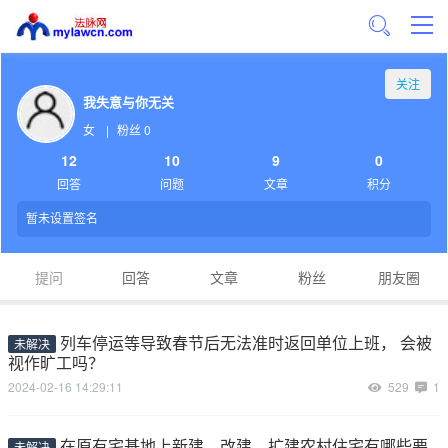
关注
我失意与你无关
女
|
粉丝 0
12
10
9
0
回答
问题
文章
积分
暂未设置签名
提问
回答
文章
粉丝
朋友圈
列车停运等导致春节后无法准时返回单位上班， 会被
未解决
视作旷工吗？
2024-02-16 14:29:11
529
1
在原有宅基地上新建、改建、扩建农村住宅有哪些要
未解决