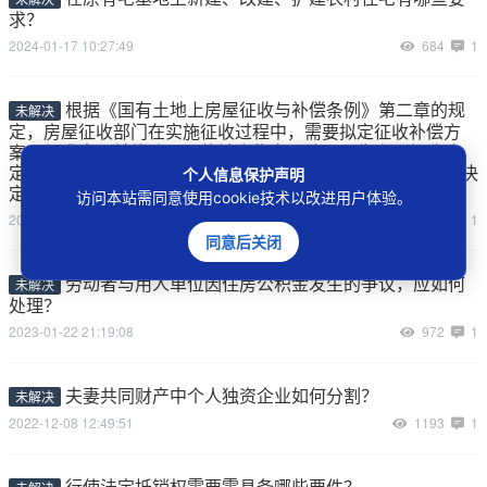
求？
2024-01-17 10:27:49
684
1
根据《国有土地上房屋征收与补偿条例》第二章的规
未解决
定，房屋征收部门在实施征收过程中，需要拟定征收补偿方
案、征求意见并修改，评估社会稳定风险，公告房屋征收决
定，当事人对征收补偿方案、社会稳定风险评估、房屋征收决
个人信息保护声明
定的公告行为提起诉讼，如何处理？
访问本站需同意使用cookie技术以改进用户体验。
2023-06-17 09:19:58
1596
1
同意后关闭
劳动者与用人单位因住房公积金发生的争议，应如何
未解决
处理？
2023-01-22 21:19:08
972
1
夫妻共同财产中个人独资企业如何分割？
未解决
2022-12-08 12:49:51
1193
1
行使法定抵销权需要需具备哪些要件？