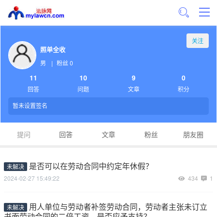
关注
照单全收
男
|
粉丝 0
11
10
9
0
回答
问题
文章
积分
暂未设置签名
提问
回答
文章
粉丝
朋友圈
是否可以在劳动合同中约定年休假？
未解决
2024-02-27 15:49:22
434
1
用人单位与劳动者补签劳动合同，劳动者主张未订立
未解决
书面劳动合同的二倍工资，是否应予支持？