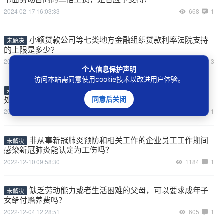
2024-02-17 16:03:33
668
1
小额贷款公司等七类地方金融组织贷款利率法院支持
未解决
的上限是多少？
2023-09-13 11:59:03
2176
3
个人信息保护声明
访问本站需同意使用cookie技术以改进用户体验。
施工企业认可的项目部印章对外订立合同的，应如何
未解决
处理？
同意后关闭
2023-07-02 09:04:05
966
1
非从事新冠肺炎预防和相关工作的企业员工工作期间
未解决
感染新冠肺炎能认定为工伤吗？
2022-12-10 09:58:30
1184
1
缺乏劳动能力或者生活困难的父母，可以要求成年子
未解决
女给付赡养费吗？
2022-12-04 12:28:51
605
1