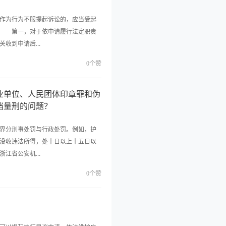
作为行为不服提起诉讼的，应当受起
： 第一，对于依申请履行法定职责
到申请后...
0个赞
业单位、人民团体印章罪和伪
档量刑的问题？
界分刑事处罚与行政处罚。例如，护
没收违法所得，处十日以上十五日以
省公安机...
0个赞