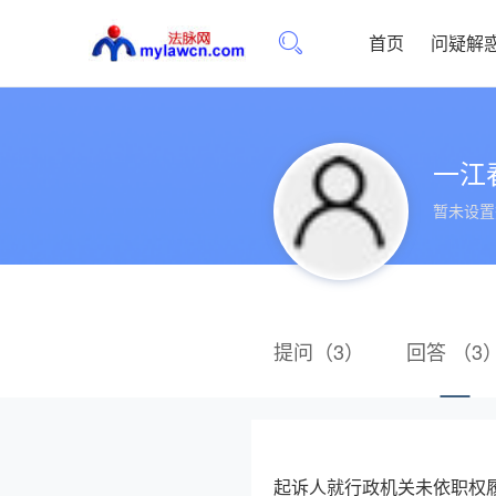
首页
问疑解
一江
暂未设置
提问（3）
回答 （3
起诉人就行政机关未依职权