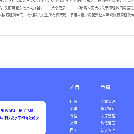
设立在先或者法院查封在先，则不适用买卖不破租赁规则。遇到这种情况，租赁人
行，反而可能会被法院拘留。 法条链接： 《最高人民法院关于审理城镇房屋租
人按照租赁合同占有期限内发生所有权变动，承租人请求房屋受让人继续履行原租赁合同
栏目
管理
问答
文章管理
资讯
课程管理
知识问答、圈子话题、
课程
文库管理
用法律技能水平和有效解决
文库
私信管理
圈子
认证管理