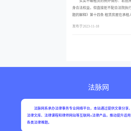
买卖不破租赁的例外情形：若抵押权
身合法权益，但直接拒不配合法院执
题的解释》第十四条 租赁房屋在承租
发布于2023-11-18
法脉网
法脉网系承办法律事务专业网络平台，本站通过提供文章分享、
法律文库、法律课程和律师网站等互联网+法律产品，推动提升适
各类法律难题。