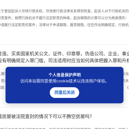
督促起诉人尽快行使诉权，尽快使行政法律关系得到恢复。起诉人对于行政机关的
职责案件，按照行政机关不履行法定职责的种类，起诉期限的计算可以分为两类情形
请履行法定职责的案件，法律对于申请期限、履责期限，往往作出明确规定，行政机关收
变造、买卖国家机关公文、证件、印章罪，伪造公司、企业、事
没有明确规定入罪门槛，司法适用时应当如何具体把握入罪和升
门槛。但从实践来看，通常要求达到一定的情节才构成犯罪。主要考虑：一是妥当
个人信息保护声明
、变造的护照，或者出售护照的，依法追究刑事责任；尚不够刑事处罚的，由公安机关
访问本站需同意使用cookie技术以改进用户体验。
款……显然，对于伪造、买卖护照的行为，应当为行政处罚留有适当空间。对此，《浙江
同意后关闭
道房屋被法院查封的情况下可以不腾空房屋吗？