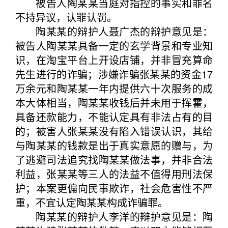
被告人陶某某当庭对指控的事实和罪名
不持异议，认罪认罚。
陶某某的辩护人聂广杰的辩护意见是：
被告人陶某某具备一定的玄学背景和专业知
识，在淘宝平台上开设店铺，并非冒充算命
先生进行的诈骗；涉嫌诈骗张某某的资金17
万余元和陶某某一年内提供六十次服务的成
本大体相当，陶某某收钱后并未用于挥霍，
具备还款能力，不能认定具有非法占有的目
的；被害人张某某没有陷入错误认识，其给
与陶某某的钱款是出于真实意愿的赠与，为
了逃避司法追究找陶某某做法事，并非合法
利益，张某某等三人的法益不值得用刑法保
护；本案更偏向民事欺诈，社会危害性不严
重，不宜认定陶某某构成诈骗罪。
陶某某的辩护人李洋的辩护意见是：陶