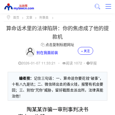
首页
>
文章
>
刑事类
>
算命话术里的法律陷阱：你的焦虑成了他的提
款机
点击复制标题网址
+ 关注
别在我面前装
2026-01-07 11:33:21
•
阅读 1072
•
举报
编者按：
记住三句话：一、算命说你要花钱“破事”，
十有八九是坑；二、微信转出去的香火钱，报警有机会要
回；三、别怕“咒你”威胁，留好截图去派出所，法律真能
治他！
陶某某诈骗一审刑事判决书