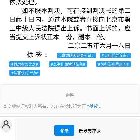
依法处理。
如不服本判决，可在接到判决书的第二
日起十日内，通过本院或者直接向北京市第
三中级人民法院提出上诉。书面上诉的，应
当提交上诉状正本一份，副本二份。
二〇二五年六月十八日
标签：
#算命聊天记录公证#
#寺庙代烧追责#
#转运物品鉴定#
#玄学诈骗管辖法院#
#前科影响量刑吗#
#认罪认罚上诉#
声明
本文版权归权利人所有，若存在侵权行为可
“投诉”
。
登录
后发表评论