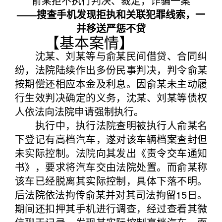
俞某拒不执行判决、裁定，诈骗一案
——搜查手机发现拒执和关联犯罪线索，一
并移送严惩不贷
【基本案情】
沈某、刘某等与俞某民间借贷、合同纠
纷，法院陆续作出多份民事判决，判令俞某
按期偿还相应本金及利息。因俞某未主动履
行生效判决确定的义务，沈某、刘某等债权
人依法向法院申请强制执行。
执行中，执行法院查明被执行人俞某名
下登记有高档汽车，遂对该车辆档案查封但
未实际控制。法院向其发出《责令交车通知
书》，要求将汽车交由法院处置。而俞某称
该车已经脱离其实际控制，具体下落不明。
后法院依法拘传俞某并对其司法拘留15日。
期间还扣押其手机进行调查，经过查看其微