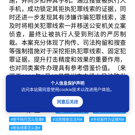
施，并同步扣押其手机。通过搜查被执行人
手机，成功锁定其拒执犯罪线索的证据，同
时还进一步发现其有涉嫌诈骗犯罪线索，遂
及时将相关犯罪线索一并移送公安机关立案
侦查，最终让被执行人受到刑法的严厉制
裁。本案充分体现了拘传、司法拘留和搜查
等强制措施对于深挖拒执犯罪线索、固定犯
罪证据，提升打击精度和效果的重要作用，
也对同类案件办理具有参考借鉴价值。（来
源于2026年3月27日苏州市中级人民法院发
布的2025年度全市政法机关联合打击拒执犯
个人信息保护声明
访问本站需同意使用cookie技术以改进用户体验。
罪典型案例）
同意后关闭
标签：
#拒执罪怎么认定#
#拒执罪如何判刑#
#拒不执行怎么处理#
#法院搜查合法吗#
#手机能作为证据吗#
#拒执线索怎么查#