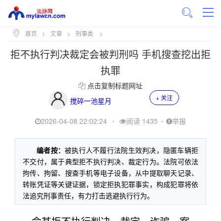
首页
>
文章
>
刑事类
>
拒不执行判决裁定会被判刑吗 手机搜查挖出拒
执罪
点击复制标题网址
+ 关注
搅碎一池星月
2026-04-08 22:02:24
•
阅读 1435
•
举报
编者按：
被执行人不履行法院生效判决，隐匿车辆拒
不交付，属于典型拒不执行判决、裁定行为。法院可依法
拘传、拘留、搜查手机等电子设备，从中提取聊天记录、
转账凭证等关键证据，锁定拒执犯罪事实，构成犯罪将依
法追究刑事责任，有力打击逃避执行行为。