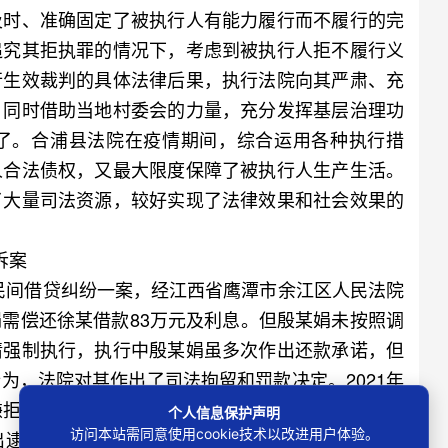
时、准确固定了被执行人有能力履行而不履行的完
追究其拒执罪的情况下，考虑到被执行人拒不履行义
行生效裁判的具体法律后果，执行法院向其严肃、充
，同时借助当地村委会的力量，充分发挥基层治理功
了。合浦县法院在疫情期间，综合运用各种执行措
人合法债权，又最大限度保障了被执行人生产生活。
了大量司法资源，较好实现了法律效果和社会效果的
诉案
民间借贷纠纷一案，经江西省鹰潭市余江区人民法院
需偿还徐某借款83万元及利息。但殷某娟未按照调
请强制执行，执行中殷某娟虽多次作出还款承诺，但
为，法院对其作出了司法拘留和罚款决定。2021年
嫌拒不执行判决、裁定罪向余江区人民法院提起刑事
个人信息保护声明
访问本站需同意使用cookie技术以改进用户体验。
逮捕决定。2021年4月，江西省高级人民法院联合