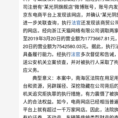
司注册有“某光阴旗舰店”微博账号，账号内
京东电商平台上发现该网店，并确认“某光阴
进一步关联查询，执行
法官
还发现该商贸公司
的网店。经向浙江天猫网络有限公司调取两家网
至2019年3月20日的营业额为1773667.81
20日的营业额为7542580.03元。据此
具备履行能力。经执行
法官
多次督促和告诫
送公安机关立案侦查，并对被执行人采取了
应义务。
典型意义：本案中，南海区法院在用足用
台和资源，另辟蹊径、深挖隐藏在公司背后
机关追究拒执罪的执行措施，有力震慑了被
人的合法权益。如今，电商网店已经相当普
平台上就有超过一千万家网店。因此，法院
有价证券、不动产、车辆等传统类型财产的