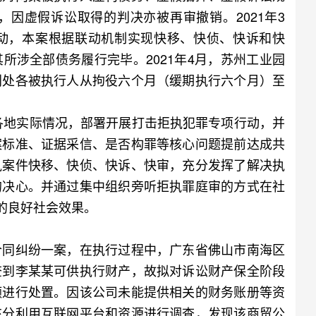
，因虚假诉讼取得的判决亦被再审撤销。2021年3
动，本案根据联动机制实现快移、快侦、快诉和快
所涉全部债务履行完毕。2021年4月，苏州工业园
判处各被执行人从拘役六个月（缓期执行六个月）至
各地实际情况，部署开展打击拒执犯罪专项行动，并
案标准、证据采信、是否构罪等核心问题提前达成共
执案件快移、快侦、快诉、快审，充分发挥了解决执
的决心。并通过集中组织旁听拒执罪庭审的方式在社
的良好社会效果。
同纠纷一案，在执行过程中，广东省佛山市南海区
查到李某某可供执行财产，故拟对诉讼财产保全阶段
额进行处置。因该公司未能提供相关的财务账册等资
充分利用互联网平台和资源进行调查，发现该商贸公