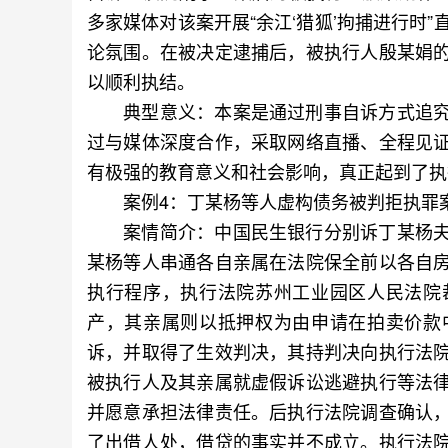
多家媒体对该案开展“余江‘猎狐’拘捕进行时
论氛围。在被决定逮捕后，被执行人殷某娟
以顺利执结。
典型意义：本案是通过刑事自诉方式追究
过与媒体深度合作，采取网络直播、全程见
有极强的教育意义和社会影响，真正起到了执
案例4：丁某杨等人虚构债务被判拒执罪
案情简介：中国民生银行分别诉丁某杨夫
某杨等人串通各自亲属在法院保全前以各自
执行程序，执行法院苏州工业园区人民法院
产，其亲属则以抵押权为由申请在拍卖价款
诉，并取得了生效判决，其持判决向执行法
被执行人及其亲属就虚假诉讼逃避执行等法
并愿意承担法律责任。后执行法院调查确认
了出借人处，借贷的事实并不成立。执行法