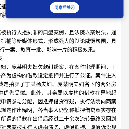
”直播活动，观看量突破了60万人次，营造了强大的舆
同意后关闭
的家属与申请执行人徐某达成执行和解协议，该案得
被执行人拒执罪的典型案例，且法院以案说法，通
证抓捕等新媒体形式，形成强大的舆论威慑氛围，具
行一案、教育一批、影响一片的积极效果。
案
妇、庞某明夫妇欠款纠纷案，在案件审理期间，丁
房产为虚构的借款设定抵押并进行了公证。案件进入
裁定拍卖了丁某杨夫妇、庞某明夫妇名下的两处房
中优先受偿。此外，其亲属以虚构的借款在异地起
院申请参与分配。因抵押借贷存疑，执行法院向两案
律规定作出释明，各当事人仍坚称抵押借贷真实存在
，所谓的借款在出借后经过二十余次流转最终又回到
院对两案被执行人虚构债务、虚假抵押、虚假诉讼规