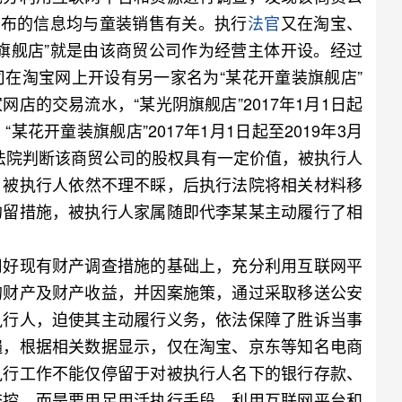
发布的信息均与童装销售有关。执行
法官
又在淘宝、
旗舰店”就是由该商贸公司作为经营主体开设。经过
在淘宝网上开设有另一家名为“某花开童装旗舰店”
店的交易流水，“某光阴旗舰店”2017年1月1日起
元，“某花开童装旗舰店”2017年1月1日起至2019年3月
，执行法院判断该商贸公司的股权具有一定价值，被执行人
，被执行人依然不理不睬，后执行法院将相关材料移
拘留措施，被执行人家属随即代李某某主动履行了相
好现有财产调查措施的基础上，充分利用互联网平
的财产及财产收益，并因案施策，通过采取移送公安
执行人，迫使其主动履行义务，依法保障了胜诉当事
遍，根据相关数据显示，仅在淘宝、京东等知名电商
执行工作不能仅停留于对被执行人名下的银行存款、
查控，而是要用足用活执行手段，利用互联网平台和