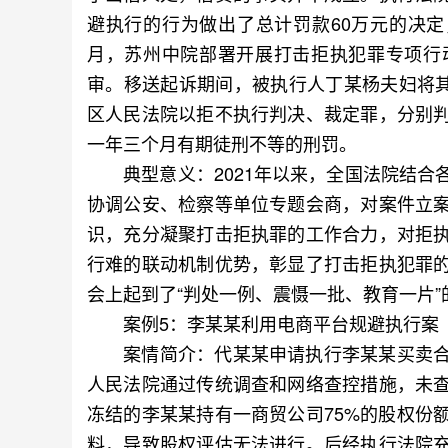
避执行的行为做出了总计罚款60万元的决定
月，苏州中院部署开展打击拒执犯罪专项行
审。移送起诉期间，被执行人丁某杨夫妇将其
区人民法院以拒不执行判决、裁定罪，分别
一年三个月有期徒刑不等的刑罚。
典型意义：2021年以来，全国法院结合
协调公安、检察等单位专题会商，对案件立
识，充分凝聚打击拒执罪的工作合力，对拒
行难的联动机制优势，彰显了打击拒执犯罪
会上起到了“判处一例、震慑一批、教育一片”
案例5：李某某利用电商平台规避执行案
案情简介：代某某申请执行李某某买卖合
人民法院通过传统调查和网络查控措施，未
冻结的李某某持有一商贸公司75%的股权份
料，导致股权评估无法进行。后经执行法院