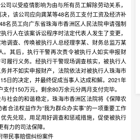
饮公司以受疫情影响为由与所有员工解除劳动关系，
判决，该公司应向龚某等48名员工支付工资及经济补
某等48名员工向广东省珠海市香洲区人民法院申请强制
被执行人在该案诉讼程序时法定代表人发生了变更，
实地调查、传唤被执行人总经理李某、财务总监万某
人。其后，执行干警再次责令被执行人如实申报财
产可履行义务。经执行干警现场调查核实，被执行人
义务并不如实申报财产，法院依法对被执行人珠海市
5日的决定，并最终促成当事人达成和解。2021年
户支付150万元，剩余80万余元分两月支付完毕。
与社会的和谐稳定，珠海市香洲区法院将《保障农
者合法权益作为“我为群众办实事”的一项重要工作
、优先兑现，用足用好调查和惩戒措施，促使被执行
供更有力的司法保障。
带民事赔偿纠纷案件