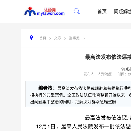
首页
问疑解
首页
>
文章
>
刑事类
>
最高法发布依法惩
点
发布人：人渐消瘦
时间：
2
编者按：
最高法发布依法惩戒规避和抗拒执行典
拒执行的典型案例。全国政法队伍教育整顿开始以来，
出问题集中整治的同时，把解决好群众急难愁盼...
最高法发布依法惩
12月1日，最高人民法院发布一批依法惩