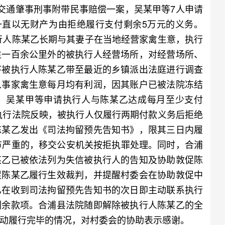
通肇事刑事附带民事赔偿一案，吴某甲等7人申请
一直以无财产为由拒绝履行支付剩余5万元的义务。
执行人陈某乙长期与其妻子在当地经营家禽生意，执行
往一百余公里外的被执行人经营场所，对经营场所、
将被执行人陈某乙带至最近的乡镇派出法庭进行调查
从事家禽生意每月均有利润，因其账户已被法院冻结
，吴某甲等申请执行人与陈某乙达成每月至少支付
向执行法院反映，被执行人仅履行两期付款义务后拒绝
陈某乙发出《司法拘留预先告知书》，限其三日内履
节严重的，移交公安机关按拒执罪处理。同时，合浦
某乙已被依法列为失信被执行人的告知及协助敦促陈
促陈某乙履行生效裁判，并提醒村委会在协助敦促中
乙在收到司法拘留预先告知书的次日即主动联系执行
剩余款项。合浦县法院随即解除被执行人陈某乙的全
动履行完毕的情况，对村委会的协助表示感谢。