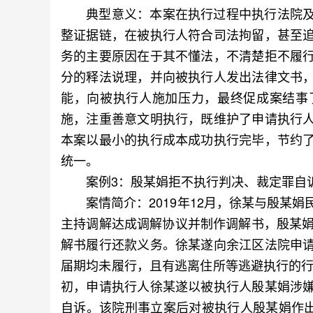
典型意义：本案在执行过程中执行法院及
整证据链，在被执行人符合司法拘留，甚至
务的主要原因在于其不懂法，不清楚拒不履
分的释法说理，并向被执行人发出法律文书
能，向被执行人施加压力，最终促成案结事
施，注重善意文明执行，既维护了申请执行
本案以最小的执行成本成功执行完毕，节约
统一。
案例3：殷某娟拒不执行判决、裁定罪自
案情简介：2019年12月，徐某与殷某娟
主持调解达成调解协议并制作调解书，殷某娟
解书履行还款义务。徐某遂向余江区法院申
届期均未履行，且有逃离住所等逃避执行的行
初，申请执行人徐某遂以被执行人殷某娟涉
自诉。该院刑事立案后对被执行人殷某娟作出