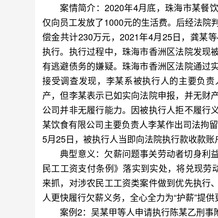
案情简介：2020年4月底，珠海市某餐
仅向员工发放了1000元的生活费。后经法院
偿金共计230万元，2021年4月25日，龚
执行。执行过程中，珠海市香洲区法院发现
有逃避债务的嫌疑。珠海市香洲区法院通过
接受调查发现，李某系被执行人的主要负责
产，但李某表示已如实向法院申报，并无财
公司并非无履行能力。因被执行人拒不履行
某饮食有限公司主要负责人李某作出司法拘留1
5月25日，被执行人当即向法院执行款收款账
典型意义：欠薪问题事关劳动者切身利益
民工工资支付条例》落实到实处，将兑现劳动
来抓，对涉农民工工资类案件做到优先执行
人更快履行欠薪义务，全心全力为“护薪”提
案例2：吴某甲等人申请执行陈某乙刑事附