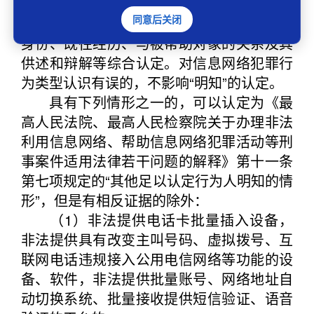
行为人是否逃避监管或者规避调查以及非法
同意后关闭
获利等情况，结合行为人的认知能力、职业
身份、既往经历、与被帮助对象的关系及其
供述和辩解等综合认定。对信息网络犯罪行
为类型认识有误的，不影响“明知”的认定。
具有下列情形之一的，可以认定为《最
高人民法院、最高人民检察院关于办理非法
利用信息网络、帮助信息网络犯罪活动等刑
事案件适用法律若干问题的解释》第十一条
第七项规定的“其他足以认定行为人明知的情
形”，但是有相反证据的除外：
（1）非法提供电话卡批量插入设备，
非法提供具有改变主叫号码、虚拟拨号、互
联网电话违规接入公用电信网络等功能的设
备、软件，非法提供批量账号、网络地址自
动切换系统、批量接收提供短信验证、语音