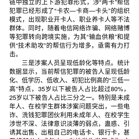
链中独立的上下游犯罪形式，涉“两卡”帮信
犯罪已经形成了“卡农—卡商—卡头”的组织
模式，出现职业开卡人、职业养卡人等不法
群体。同时，随着电信网络诈骗、网络赌博
等犯罪转向跨境实施，为其“输血供粮”和提
供“技术助攻”的帮信行为增多，亟需有力打
击。
三是涉案人员呈现低龄化等特点。统计
数据显示，当前帮信犯罪的被告人呈现低龄
化、低学历、低收入、初犯比例高的“三低一
高”特点，35岁以下被告人占比超过80%，
25岁以下被告人占比三分之一。特别是未成
年人、在校学生群体涉案问题突出，一些电
诈、洗钱犯罪团伙利用未成年人、在校学生
涉世不深、法律意识淡薄的弱点，蛊惑、引
诱其出售、出租自己的电话卡、银行卡，甚