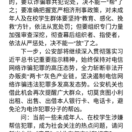
的，要以诈骗罪共犯论处，决不能一“帮”了
之；要准确把握宽严相济刑事政策，对未成
年人及在校学生群体要坚持“教育、感化、挽
救”方针，依法从宽处罚；但要组织专门力量
加强审查深挖，彻查幕后组织者、指使者，
依法从严惩处，决不能一“放”了之。
下一步，公安部将继续深入贯彻落实习
近平总书记重要指示精神，始终保持对电信
网络诈骗犯罪的高压态势，全力斩断非法开
办贩卖“两卡”灰色产业链，坚决遏制电信网
络诈骗违法犯罪多发高发态势。公安机关也
借此机会再次提醒广大群众，切莫贪图小利
出租、出售、出借本人银行卡、电话卡，避
免沦为电诈犯罪分子的帮凶。
问：当前一些未成年人、在校学生涉嫌
帮信犯罪，成为社会关注的热点问题，请问