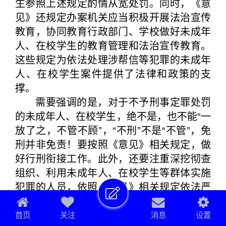
生参照上述规定酌情从宽处罚。同时，《意
见》还规定办案机关应当积极开展法治宣传
教育，协同教育行政部门、学校做好未成年
人、在校学生的教育管理和法治宣传教育。
这些规定为依法处理涉帮信等犯罪的未成年
人、在校学生案件提供了法律和政策的支
撑。
需要强调的是，对于不予刑事定罪处罚
的未成年人、在校学生，绝不是，也不能“一
放了之，不管不顾”，“不刑”不是“不管”，免
刑并非免责！要按照《意见》相关规定，做
好行刑衔接工作。此外，还要注重深挖彻查
组织、利用未成年人、在校学生等群体实施
犯罪的人员，依照《意见》相关规定依法严
惩，绝不姑息！
问：近些年，检察机关在打击治理帮助
首页
关注
消息
设置