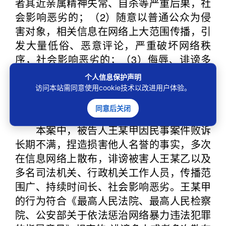
者其近亲属精神失常、自杀等严重后果，社
会影响恶劣的；（2）随意以普通公众为侵
害对象，相关信息在网络上大范围传播，引
发大量低俗、恶意评论，严重破坏网络秩
序，社会影响恶劣的；（3）侮辱、诽谤多
人或者多次散布侮辱、诽谤信息，社会影响
个人信息保护声明
恶劣的；（4）组织、指使人员在多个网络
访问本站需同意使用cookie技术以改进用户体验。
平台大量散布侮辱、诽谤信息，社会影响恶
同意后关闭
劣的。
本案中，被告人王某甲因民事案件败诉
长期不满，捏造损害他人名誉的事实，多次
在信息网络上散布，诽谤被害人王某乙以及
多名司法机关、行政机关工作人员，传播范
围广、持续时间长、社会影响恶劣。王某甲
的行为符合《最高人民法院、最高人民检察
院、公安部关于依法惩治网络暴力违法犯罪