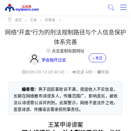
首页
>
文章
>
刑事类
>
网络"开盒"行为的刑法规制路径与个人信息保护
体系完善
点击复制标题网址
+ 关注
学会抛开过去
2026-03-12 22:40:43
•
阅读 489
•
举报
编者按：
男子因民事败诉不满，捏造他人不实信息，
长期在网络散布诽谤多人，传播范围广、影响恶劣，被依
法以诽谤罪公诉并判刑。此案警示，网络不是法外之地，
恶意诽谤、传播谣言需承担刑事责任。
王某甲诽谤案