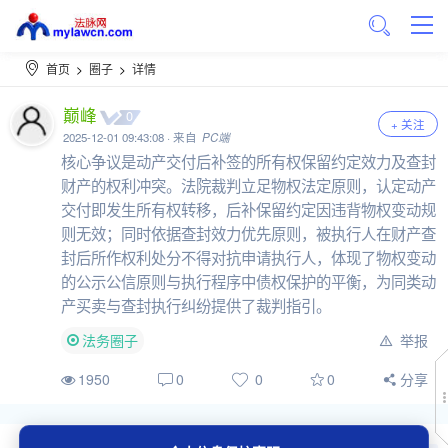
首页
>
圈子
>
详情
巅峰
0
+ 关注
2025-12-01 09:43:08 · 来自
PC端
核心争议是动产交付后补签的所有权保留约定效力及查封
财产的权利冲突。法院裁判立足物权法定原则，认定动产
交付即发生所有权转移，后补保留约定因违背物权变动规
则无效；同时依据查封效力优先原则，被执行人在财产查
封后所作权利处分不得对抗申请执行人，体现了物权变动
的公示公信原则与执行程序中债权保护的平衡，为同类动
产买卖与查封执行纠纷提供了裁判指引。
法务圈子
举报
1950
0
0
0
分享