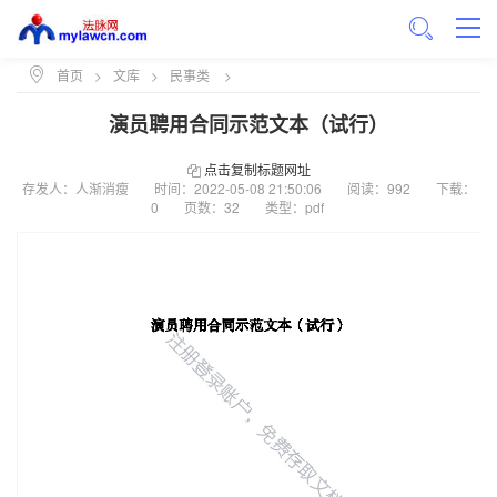
首页
>
文库
>
民事类
>
演员聘用合同示范文本（试行）
点击复制标题网址
存发人：人渐消瘦
时间：
2022-05-08 21:50:06
阅读：992
下载：
0
页数：32
类型：pdf