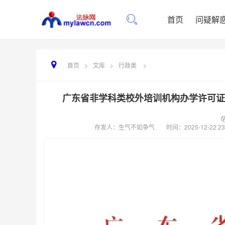
首页
问疑解
首页
>
文库
>
行政类
>
广东省非学科类校外培训机构办学许可证审
存发人：生气不如争气
时间：
2025-12-22 23