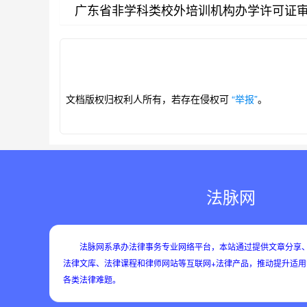
广东省非学科类校外培训机构办学许可证审批
第1/84页
文档版权归权利人所有，若存在侵权可
“举报”
。
法脉网
法脉网系承办法律事务专业网络平台，本站通过提供文章分享、
法律文库、法律课程和律师网站等互联网+法律产品，推动提升适
各类法律难题。