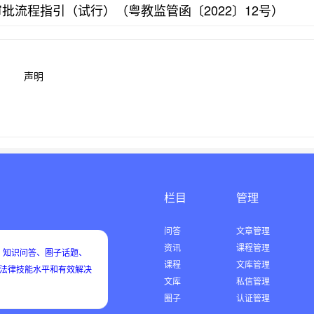
流程指引（试行）（粤教监管函〔2022〕12号）
声明
栏目
管理
问答
文章管理
资讯
课程管理
知识问答、圈子话题、
课程
文库管理
用法律技能水平和有效解决
文库
私信管理
圈子
认证管理