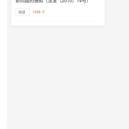
职问题的通知（法发〔2010〕14号）
1568
次
阅读