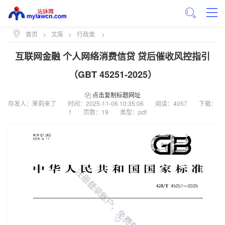
首页
>
文库
>
行政类
>
互联网金融 个人网络消费信贷 贷后催收风控指引
（GBT 45251-2025）
点击复制标题网址
存发人：茉莉来了
时间：
2025-11-06 10:35:06
阅读：4057
下载：
1
页数：19
类型：pdf