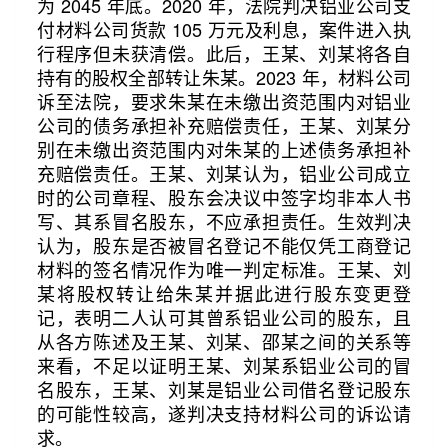
为 2045 年底。2020 年，法院判决铝业公司支
付材料公司货款 105 万元及利息，案件进入执
行程序但未获清偿。此后，王某、刘某将各自
持有的股权全部转让朱某。2023 年，材料公司
诉至法院，要求朱某在未缴出资范围内对铝业
公司的债务承担补充赔偿责任，王某、刘某分
别在未缴出资范围内对朱某的上述债务承担补
充赔偿责任。王某、刘某认为，铝业公司成立
时的公司章程、股东会决议中签字均非本人书
写、其系冒名股东，不应承担责任。生效判决
认为，股东是否被冒名登记不能仅凭工商登记
材料的签名情况作为唯一判定标准。王某、刘
某将股权转让给朱某并据此进行股东变更登
记，表明二人认可其曾系铝业公司的股东，且
从各方陈述及王某、刘某、邵某之间的关系等
来看，不足以证明王某、刘某系铝业公司的冒
名股东，王某、刘某是铝业公司借名登记股东
的可能性较高，遂判决支持材料公司的诉讼请
求。