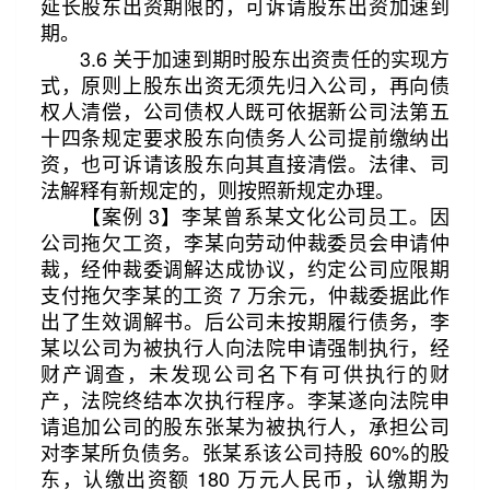
延长股东出资期限的，可诉请股东出资加速到
期。
3.6 关于加速到期时股东出资责任的实现方
式，原则上股东出资无须先归入公司，再向债
权人清偿，公司债权人既可依据新公司法第五
十四条规定要求股东向债务人公司提前缴纳出
资，也可诉请该股东向其直接清偿。法律、司
法解释有新规定的，则按照新规定办理。
【案例 3】李某曾系某文化公司员工。因
公司拖欠工资，李某向劳动仲裁委员会申请仲
裁，经仲裁委调解达成协议，约定公司应限期
支付拖欠李某的工资 7 万余元，仲裁委据此作
出了生效调解书。后公司未按期履行债务，李
某以公司为被执行人向法院申请强制执行，经
财产调查，未发现公司名下有可供执行的财
产，法院终结本次执行程序。李某遂向法院申
请追加公司的股东张某为被执行人，承担公司
对李某所负债务。张某系该公司持股 60%的股
东，认缴出资额 180 万元人民币，认缴期为