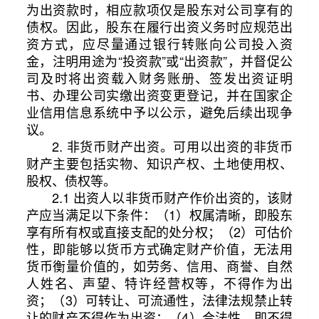
为出资款时，相应款项仅是股东对公司享有的
债权。因此，股东在履行出资义务时应规范出
资方式，应尽量通过银行转账向公司投入资
金，注明用途为“投资款”或“出资款”，并督促公
司及时将出资载入财务账册、签发出资证明
书、办理公司实缴出资变更登记，并在国家企
业信用信息系统中予以公示，避免后续出现争
议。
2. 非货币财产出资。可用以出资的非货币
财产主要包括实物、知识产权、土地使用权、
股权、债权等。
2.1 出资人以非货币财产作价出资的，该财
产应当满足以下条件：（1）权属清晰，即股东
享有所有权或直接支配的处分权；（2）可估价
性，即能够以货币方式确定财产价值，无法用
货币衡量价值的，如劳务、信用、商誉、自然
人姓名、声望、特许经营权等，不得作为出
资；（3）可转让、可流通性，法律法规禁止转
让的财产不得作为出资；（4）合法性，即不得