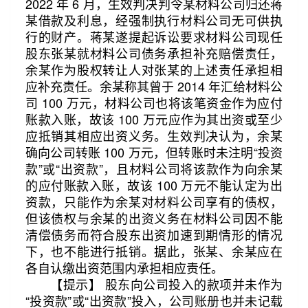
2022 年 6 月，生效判决判令某材料公司归还蒋
某借款及利息，经强制执行材料公司无可供执
行的财产。蒋某遂提起诉讼要求材料公司现任
股东张某就材料公司债务承担补充赔偿责任，
余某作为股权转让人对张某的上述责任承担相
应补充责任。余某称其曾于 2014 年汇给材料公
司 100 万元，材料公司也将该笔资金作为应付
账款入账，故该 100 万元应作为其出资或至少
应抵销其相应出资义务。生效判决认为，余某
确向公司转账 100 万元，但转账时未注明“投资
款”或“出资款”，且材料公司将该款作为向余某
的应付账款入账，故该 100 万元不能认定为出
资款，只能作为余某对材料公司享有的债权，
但该债权与余某的出资义务在材料公司因不能
清偿债务而符合股东出资加速到期情形的情况
下，也不能进行抵销。据此，张某、余某应在
各自认缴出资范围内承担相应责任。
【提示】 股东向公司投入的款项并未作为
“投资款”或“出资款”投入，公司账册也并未记载