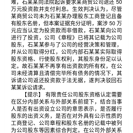
难，石某某向法院起诉要求某商贸公司退还 50
万元投资款并支付利息。生效判决认为，尽管
某商贸公司未为石某某办理股东工商登记且备
有股东名册，但本案证据充分证明，案涉 50 万
元应当认定为投资款而非借款，石某某向公司
进行了投资，公司《章程》已将其记载为公司
股东，石某某参与了公司的经营决策和管理，
并从公司取得分红，公司内部石某某实际取得
股东资格、行使股东权利，其股东身份足以认
定。故石某某不再享有出资款的所有权，在公
司未经清算且清偿完毕所有债务的情况下，其
诉请公司返还投资款于法无据，遂判决驳回石
某某诉讼请求。
【提示】 有限责任公司股东资格认定需要
在区分内部关系与外部关系前提下，结合当事
人是否有出资设立公司的意思表示，是否履行
股东的出资义务，是否在对外具有公示性质的
工商登记、公司章程和股东名册的记载中被列
为公司股东等因素综合判定。在公司外部关系