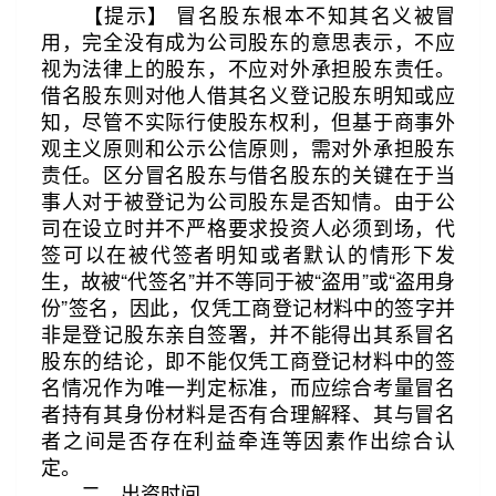
【提示】 冒名股东根本不知其名义被冒
用，完全没有成为公司股东的意思表示，不应
视为法律上的股东，不应对外承担股东责任。
借名股东则对他人借其名义登记股东明知或应
知，尽管不实际行使股东权利，但基于商事外
观主义原则和公示公信原则，需对外承担股东
责任。区分冒名股东与借名股东的关键在于当
事人对于被登记为公司股东是否知情。由于公
司在设立时并不严格要求投资人必须到场，代
签可以在被代签者明知或者默认的情形下发
生，故被“代签名”并不等同于被“盗用”或“盗用身
份”签名，因此，仅凭工商登记材料中的签字并
非是登记股东亲自签署，并不能得出其系冒名
股东的结论，即不能仅凭工商登记材料中的签
名情况作为唯一判定标准，而应综合考量冒名
者持有其身份材料是否有合理解释、其与冒名
者之间是否存在利益牵连等因素作出综合认
定。
二、出资时间