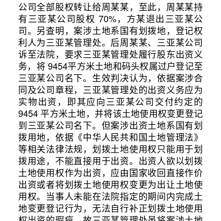
公司全部股权转让给周某某，至此，周某某持
有三亚某公司股权 70%，方某退出三亚某公
司。另查明，案涉土地系国有划拨地，登记权
利人为三亚某管理处。后周某某、三亚某公司
诉至法院，要求三亚某管理处履行股东出资义
务，将 9454平方米土地和码头权属过户登记至
三亚某公司名下。生效判决认为，依据案涉合
同及公司章程，三亚某管理处的出资义务应为
实物出资，即其应向三亚某公司交付约定的
9454 平方米土地，并将该土地使用权变更登记
到三亚某公司名下。但案涉出资土地系国有划
拨用地，依据《中华人民共和国土地管理法》
等相关法律法规，划拨土地使用权只能用于划
拨用途，不能直接用于出资。出资人欲以划拨
土地使用权作为出资，应由国家收回直接作价
出资或者将划拨土地使用权变更为出让土地使
用权。当事人未能在法院指定的期间内完成土
地变更登记行为，无法自行补正划拨土地使用
权出资的瑕疵。故三亚某管理处虽将案涉土地