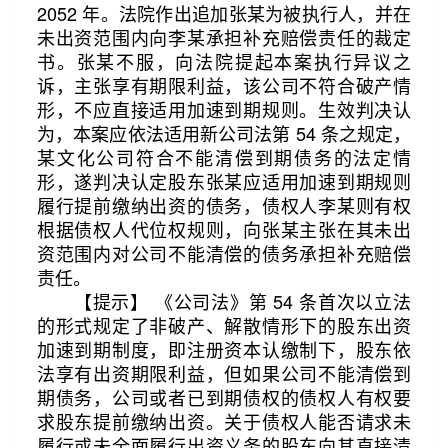
2052 年。法院作出追加张某为被执行人，并在
未出资范围内向李某承担补充赔偿责任的裁定
书。张某不服，向法院提起本案执行异议之
诉，主张享有期限利益，该公司不符合破产情
形，不应直接适用加速到期规则。生效判决认
为，本案应依法适用新公司法第 54 条之规定，
某文化公司符合不能清偿到期债务的法定情
形，遂判决认定股东张某应适用加速到期规则
履行提前缴纳出资的债务，债权人李某则有权
根据债权人代位权规则，向张某主张在其未出
资范围内对公司不能清偿的债务承担补充赔偿
责任。
【提示】 《公司法》第 54 条首次以立法
的形式规定了非破产、解散情形下的股东出资
加速到期制度，即注册资本认缴制下，股东依
法享有出资期限利益，但如果公司不能清偿到
期债务，公司或者已到期债权的债权人有权要
求股东提前缴纳出资。关于债权人能否请求未
履行或未全面履行出资义务的股东向其直接清