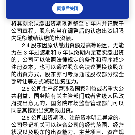
2.3 2024 年 6 月 30 日前登记设立的有限
责任公司，剩余认缴出资期限自 2027 年 7 月 1
同意后关闭
日起超过 5 年的，应当在2027 年 6 月 30 日前
将其剩余认缴出资期限调整至 5 年内并记载于
公司章程，股东应当在调整后的认缴出资期限
内足额缴纳认缴的出资额。
2.4 股东因原认缴出资额过高等原因，无能
力在 3 年过渡期和 5 年认缴期内足额实缴出资
的，公司可以依照法律规定的条件和程序减少
注册资本，也可以通过股东会决议更换该股东
的出资方式，股东亦可考虑通过股权部分或全
部转让等方式减轻出资压力。
2.5 公司生产经营涉及国家利益或者重大公
共利益，国务院有关主管部门或者省级人民政
府提出意见的，国务院市场监督管理部门可以
同意其按原出资期限出资。
2.6 公司出资期限、注册资本明显异常的，
公司登记机关可以结合公司的经营范围、经营
状况以及股东的出资能力、主营项目、资产规