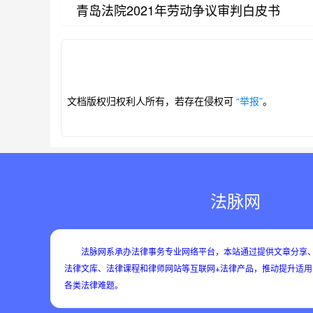
青岛法院2021年劳动争议审判白皮书
第1/13页
文档版权归权利人所有，若存在侵权可
“举报”
。
法脉网
法脉网系承办法律事务专业网络平台，本站通过提供文章分享、
法律文库、法律课程和律师网站等互联网+法律产品，推动提升适
各类法律难题。