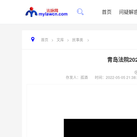
首页
问疑解
首页
>
文库
>
民事类
>
青岛法院20
存发人：孤酒
时间：
2022-05-05 21:38