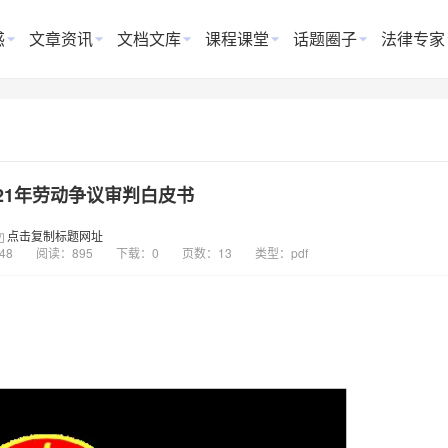
惑
文章资讯
文档文库
课程课堂
话题圈子
法律专家
21年劳动争议审判白皮书
点击复制标题网址
:48
阅读：895
下载：0
页数：13
类型：pdf