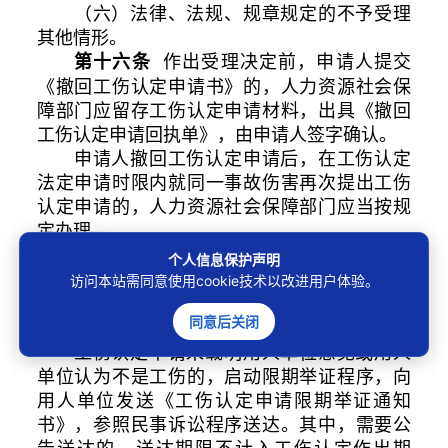
（六）法律、法规、规章规定的不予受理
其他情形。
作出受理决定前，申请人提交
第十六条
《撤回工伤认定申请书》的，人力资源社会保
障部门应留存工伤认定申请材料，出具《撤回
工伤认定申请回执单》，由申请人签字确认。
申请人撤回工伤认定申请后，在工伤认定
法定申请时限内就同一事故伤害再次提出工伤
认定申请的，人力资源社会保障部门应当按规
定办理。
调查核实
第四章
个人信息保护声明
职工或者其近亲属、工会组织认
第十七条
访问本站需同意使用cookie技术以改进用户体验。
为是工伤，用人单位不认为是工伤的，由用人
同意后关闭
单位承担举证责任。
工伤认定申请未载明用人单位意见或用人
单位认为不是工伤的，启动限期举证程序，向
用人单位发送《工伤认定申请限期举证通知
书》，参照民事诉讼程序送达。其中，需要公
告送达的，送达期限不计入工伤认定作出期