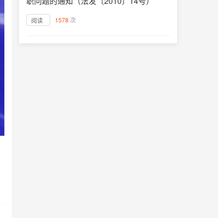
职问题的通知（法发〔2010〕14号）
1578
次
阅读