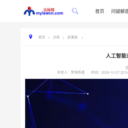
首页
问疑解
首页
>
文库
>
民事类
>
人工智能
存发人：梦境奇遇
时间：
2024-10-27 22:5